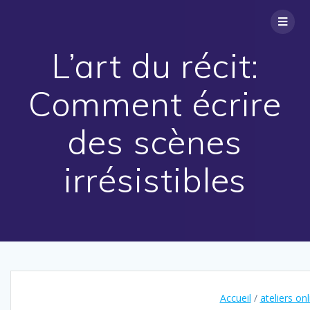
Skip
to
content
L’art du récit:
Comment écrire
des scènes
irrésistibles
Accueil
/
ateliers onl