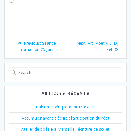
Chargement…
Navigation
Previous
Next
Previous:
Séance
Next:
Art, Poetry & Dj
de
post:
post:
roman du 25 Juin
set
l’article
Search
for:
ARTICLES RÉCENTS
Habiter Poétiquement Marseille
Accumuler avant d’écrire : l’anticipation du récit
Atelier de poésie à Marseille : écriture de soi et